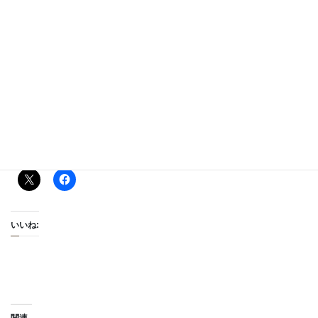
a. Have you experienced this in some way?
b. In what areas do you feel you still need to grow?
5. Q: Can you feel God shaping you?
a. How can you cooperate with him?
b. Do you know what kind of service he has created you for?
c. How will you find out?
d. How can you grow in what God has given you?
共有:
いいね: