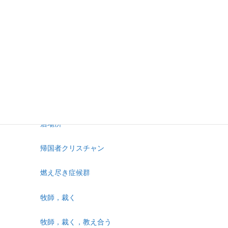
初心者
善悪の知識の木
奉仕
子どもイベント，キッズ
宗教
居場所
帰国者クリスチャン
燃え尽き症候群
牧師，裁く
牧師，裁く，教え合う