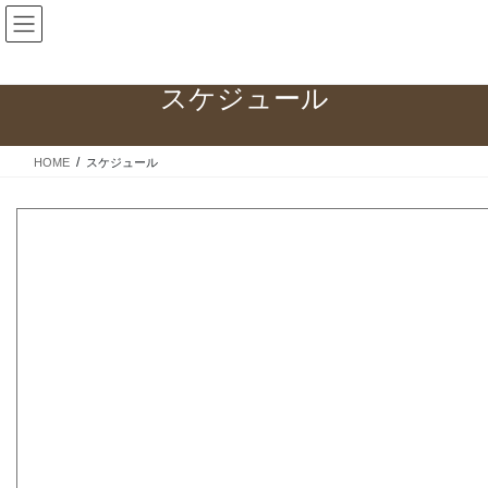
コ
ナ
ン
ビ
テ
ゲ
ン
ー
スケジュール
ツ
シ
へ
ョ
ス
ン
HOME
スケジュール
キ
に
ッ
移
プ
動