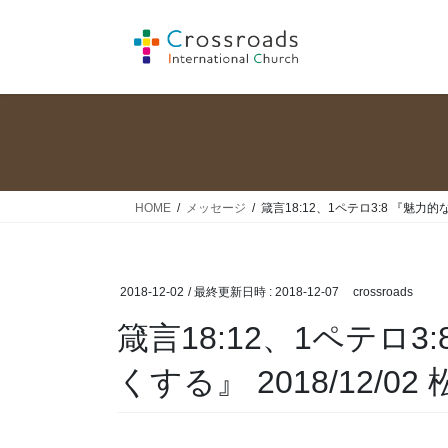
コ
ナ
ン
ビ
テ
ゲ
ン
ー
ツ
シ
へ
ョ
ス
ン
キ
に
ッ
移
HOME
メッセージ
箴言18:12、1ペテロ3:8 『魅力的
プ
動
2018-12-02
/ 最終更新日時 :
2018-12-07
crossroads
箴言18:12、1ペテロ
くする』 2018/12/0