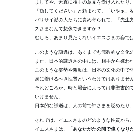
ましてや、素直に相手の意見を受け入れたり
「癒してください」と頼まれて、「いやぁ、
パリサイ派の人たちに責め寄られて、「先生
スさまなんて想像できますか？
むしろ、あまり見たくないイエスさまの姿で
このような謙遜は、あくまでも儒教的な文化
また、日本的謙遜さの中には、相手から嫌わ
このような姿勢や態度は、日本の文化の中で
身に着けるべき性質というわけではありませ
それどころか、時と場合によっては非聖書的
いけません。
日本的な謙遜は、人の前で神さまを貶めたり
それでは、イエスさまのどのような性質から
イエスさまは、
「あなたがたの間で偉くなり