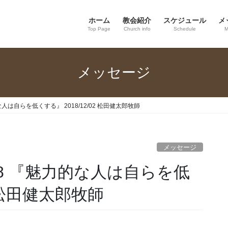
ホーム
教会紹介
スケジュール
メ
Top Page
Church info
Schedule
M
メッセージ
な人は自らを低くする』 2018/12/02 松田健太郎牧師
メッセージ
3:8 『魅力的な人は自らを低
2 松田健太郎牧師