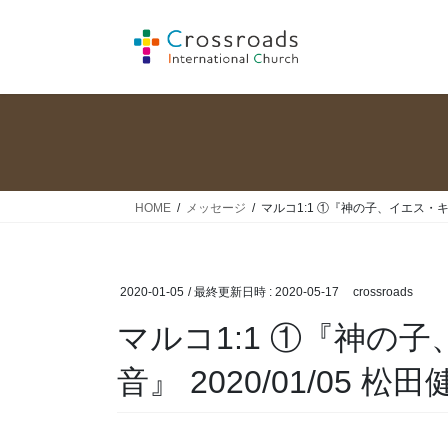
コ
ナ
ン
ビ
テ
ゲ
ン
ー
ツ
シ
へ
ョ
ス
ン
キ
に
ッ
移
HOME
メッセージ
マルコ1:1 ①『神の子、イエス・キリ
プ
動
2020-01-05
/ 最終更新日時 :
2020-05-17
crossroads
マルコ1:1 ①『神の
音』 2020/01/05 