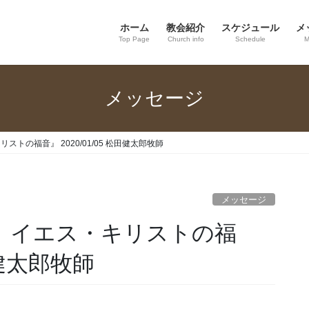
ホーム
教会紹介
スケジュール
メ
Top Page
Church info
Schedule
M
メッセージ
ストの福音』 2020/01/05 松田健太郎牧師
メッセージ
子、イエス・キリストの福
松田健太郎牧師