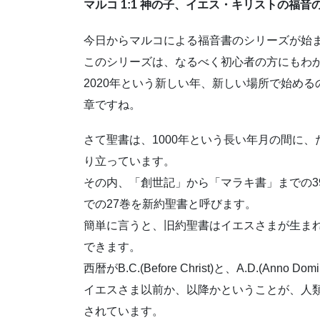
マルコ 1:1 神の子、イエス・キリストの福音
今日からマルコによる福音書のシリーズが始
このシリーズは、なるべく初心者の方にもわ
2020年という新しい年、新しい場所で始め
章ですね。
さて聖書は、1000年という長い年月の間に
り立っています。
その内、「創世記」から「マラキ書」までの3
での27巻を新約聖書と呼びます。
簡単に言うと、旧約聖書はイエスさまが生ま
できます。
西暦がB.C.(Before Christ)と、A.D.(An
イエスさま以前か、以降かということが、人
されています。