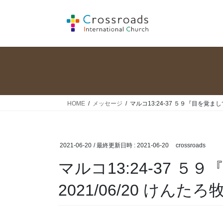
コ
ナ
ン
ビ
テ
ゲ
ン
ー
ツ
シ
へ
ョ
ス
ン
キ
に
ッ
移
HOME
メッセージ
マルコ13:24-37 ５９『目を覚まし
プ
動
2021-06-20
/ 最終更新日時 :
2021-06-20
crossroads
マルコ13:24-37 
2021/06/20 けんたろ