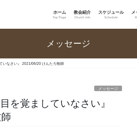
ホーム
教会紹介
スケジュール
メ
Top Page
Church info
Schedule
M
メッセージ
ていなさい』 2021/06/20 けんたろ牧師
メッセージ
５９『目を覚ましていなさい』
牧師