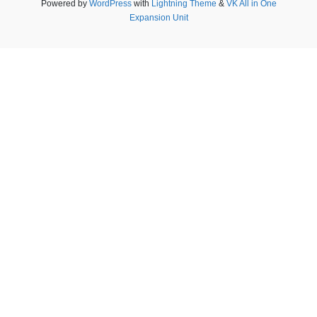
Powered by
WordPress
with
Lightning Theme
&
VK All in One
Expansion Unit