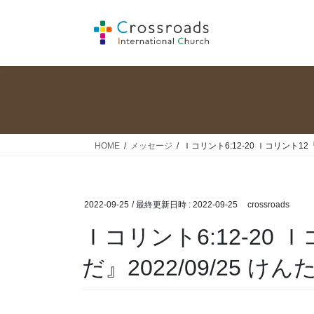
コ
ナ
ン
ビ
テ
ゲ
ン
ー
ツ
シ
へ
ョ
ス
ン
キ
に
ッ
移
HOME
メッセージ
Ｉコリント6:12-20 Ｉコリント12
プ
動
2022-09-25
/ 最終更新日時 :
2022-09-25
crossroads
Ｉコリント6:12-20
だ』2022/09/25 け