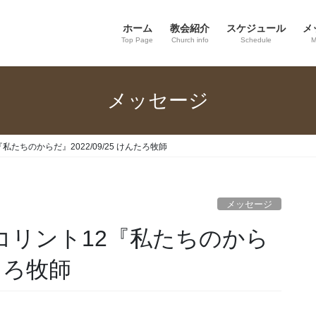
ホーム
教会紹介
スケジュール
メ
Top Page
Church info
Schedule
M
メッセージ
『私たちのからだ』2022/09/25 けんたろ牧師
メッセージ
 Ｉコリント12『私たちのから
んたろ牧師