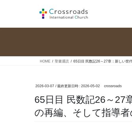
コ
ナ
ン
ビ
テ
ゲ
ン
ー
ツ
シ
へ
ョ
ス
ン
キ
に
ッ
移
HOME
聖書通読
65日目 民数記26～27章：新しい
プ
動
2026-03-07
/ 最終更新日時 :
2026-05-02
crossroads
65日目 民数記26～
の再編、そして指導者