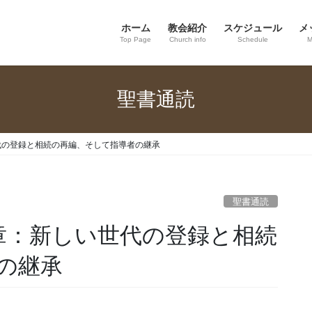
ホーム
教会紹介
スケジュール
メ
Top Page
Church info
Schedule
M
聖書通読
世代の登録と相続の再編、そして指導者の継承
聖書通読
27章：新しい世代の登録と相続
の継承