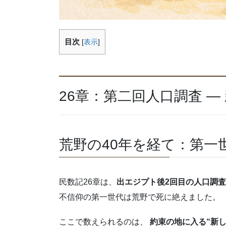
目次
[
表示
]
26章：第二回人口調査 
荒野の40年を経て：第一
民数記26章は、
出エジプト後2回目の人口調査
不信仰の第一世代は荒野で死に絶えました。
ここで数えられるのは、
約束の地に入る“新し