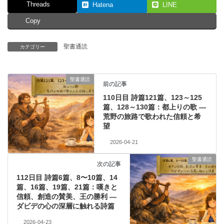
Threads
Hatena
LINE
Copy
聖書通読
カテゴリー
聖書通読
前の記事
110日目 詩篇121篇、123～125
篇、128～130篇：都上りの歌 ―
荒野の旅路で歌われた信頼と希
望
2026-04-21
聖書通読
次の記事
112日目 詩篇6篇、8〜10篇、14
篇、16篇、19篇、21篇：嘆きと
信頼、創造の賛美、王の勝利 ―
ダビデの心の深層に触れる詩篇
2026-04-23