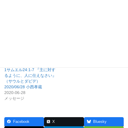
関連
103日目 第一サムエル記18～
109日目 第一サムエル記28～
20章、詩篇11・59篇：追われ
31章、詩篇18篇：サウルの最
るダビデと、逃亡の中で生ま
期とダビデの救い ― 闇と光
れた信頼の歌
が交差する時
2026-04-14
2026-04-20
聖書通読
聖書通読
1サムエル24:1-7 『主に対す
るように、人に仕えなさい』
（サウルとダビデ）
2020/06/28 小西孝蔵
2020-06-28
メッセージ
Facebook
X
Bluesky