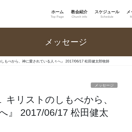
ホーム
教会紹介
スケジュール
メ
Top Page
Church info
Schedule
M
メッセージ
のしもべから、神に愛されている人々へ』 2017/06/17 松田健太郎牧師
メッセージ
マ１ キリストのしもべから、
2017/06/17 松田健太