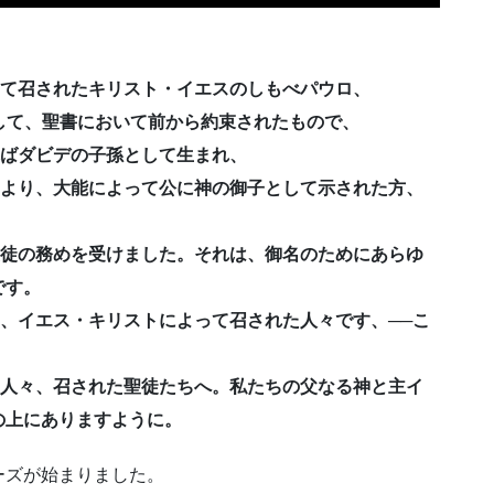
として召されたキリスト・イエスのしもべパウロ、
通して、聖書において前から約束されたもので、
ればダビデの子孫として生まれ、
活により、大能によって公に神の御子として示された方、
と使徒の務めを受けました。それは、御名のためにあらゆ
です。
て、イエス・キリストによって召された人々です、──こ
いる人々、召された聖徒たちへ。私たちの父なる神と主イ
の上にありますように。
ーズが始まりました。