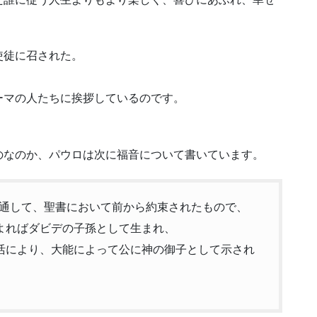
使徒に召された。
ーマの人たちに挨拶しているのです。
のなのか、パウロは次に福音について書いています。
ちを通して、聖書において前から約束されたもので、
によればダビデの子孫として生まれ、
復活により、大能によって公に神の御子として示され