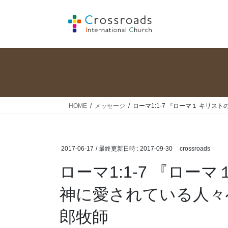
コ
ナ
ン
ビ
テ
ゲ
ン
ー
ツ
シ
へ
ョ
ス
ン
キ
に
ッ
移
HOME
メッセージ
ローマ1:1-7 『ローマ１ キリスト
プ
動
2017-06-17
/ 最終更新日時 :
2017-09-30
crossroads
ローマ1:1-7 『ロー
神に愛されている人々へ』 
郎牧師