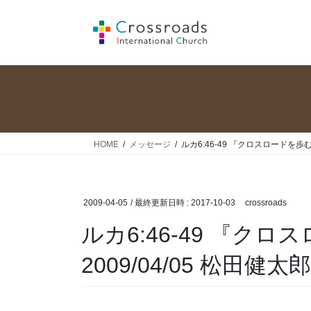
コ
ナ
ン
ビ
テ
ゲ
ン
ー
ツ
シ
へ
ョ
ス
ン
キ
に
ッ
移
HOME
メッセージ
ルカ6:46-49 『クロスロードを歩む
プ
動
2009-04-05
/ 最終更新日時 :
2017-10-03
crossroads
ルカ6:46-49 『ク
2009/04/05 松田健太