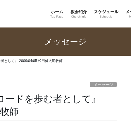
ホーム
教会紹介
スケジュール
メ
Top Page
Church info
Schedule
M
メッセージ
者として』 2009/04/05 松田健太郎牧師
メッセージ
ロスロードを歩む者として』
郎牧師