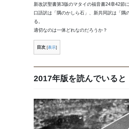
新改訳聖書第3版のマタイの福音書24章42節
口語訳は「隅のかしら石」、新共同訳は「隅の
る。
適切なのは一体どれなのだろうか？
目次
[
表示
]
2017年版を読んでいる