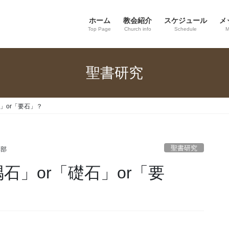
ホーム
教会紹介
スケジュール
メ
Top Page
Church info
Schedule
M
聖書研究
礎石」or「要石」？
聖書研究
集部
「隅石」or「礎石」or「要