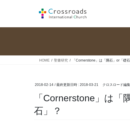
コ
ナ
ン
ビ
テ
ゲ
ン
ー
ツ
シ
へ
ョ
ス
ン
キ
に
ッ
移
HOME
聖書研究
「Cornerstone」は「隅石」or「
プ
動
2018-02-14
/ 最終更新日時 :
2018-03-21
クロスロード編
「Cornerstone」は
石」？