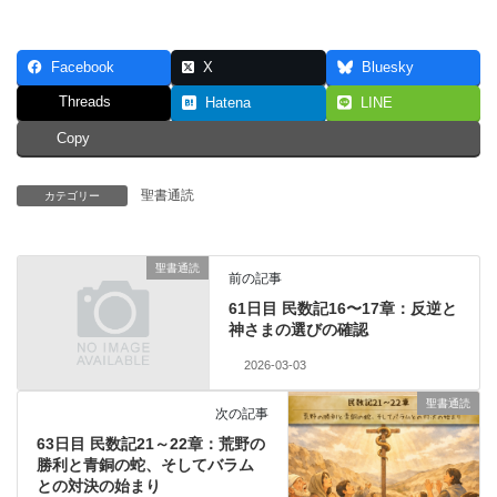
Facebook
X
Bluesky
Threads
Hatena
LINE
Copy
聖書通読
カテゴリー
聖書通読
前の記事
61日目 民数記16〜17章：反逆と
神さまの選びの確認
2026-03-03
聖書通読
次の記事
63日目 民数記21～22章：荒野の
勝利と青銅の蛇、そしてバラム
との対決の始まり