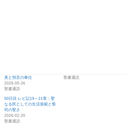
いいね:
関連
145日目 第一歴代誌23〜25
45日目 レビ記5～7章：罪過
章：神殿礼拝の組織化 ― レ
のいけにえと祭司の務め
ビ人の務め、祭司の分担、賛
2026-02-14
美と預言の奉仕
聖書通読
2026-05-26
聖書通読
50日目 レビ記19～21章：聖
なる民としての生活規範と祭
司の聖さ
2026-02-20
聖書通読