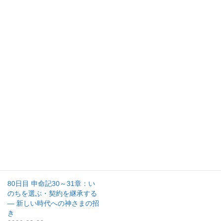
いいね:
関連
79日目 申命記28～29章：祝
72日目 申命記5～7章：十戒
福と呪い、そして契約の更新
の再提示と神さまとの関係の
― 神さまの民として歩む道の
本質 ― 愛と聖さに生きる民
選択
として
2026-03-21
2026-03-14
聖書通読
聖書通読
80日目 申命記30～31章：い
のちを選ぶ・契約を継承する
― 新しい時代への神さまの招
き