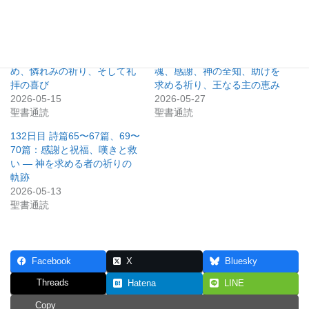
関連
134日目 詩篇32篇、51篇、86
146日目 詩篇131篇、138〜
篇、122篇：赦しと悔い改
139篇、143〜145篇：静まる
め、憐れみの祈り、そして礼
魂、感謝、神の全知、助けを
拝の喜び
求める祈り、王なる主の恵み
2026-05-15
2026-05-27
聖書通読
聖書通読
132日目 詩篇65〜67篇、69〜
70篇：感謝と祝福、嘆きと救
い ― 神を求める者の祈りの
軌跡
2026-05-13
聖書通読
Facebook
X
Bluesky
Threads
Hatena
LINE
Copy