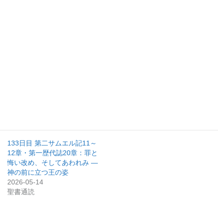
関連
123日目 詩篇106～107篇：罪
140日目 詩篇5篇、38篇、41–
の歴史と赦しの恵み、そして
42篇：朝の祈り、罪の痛み、
救いの証し ― 神の真実はと
裏切りの苦しみ、魂の渇き
こしえに
2026-05-21
2026-05-04
聖書通読
聖書通読
133日目 第二サムエル記11～
12章・第一歴代誌20章：罪と
悔い改め、そしてあわれみ ―
神の前に立つ王の姿
2026-05-14
聖書通読