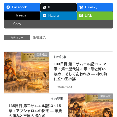
Facebook
X
Bluesky
Threads
Hatena
LINE
Copy
聖書通読
カテゴリー
聖書通読
前の記事
133日目 第二サムエル記11～12
章・第一歴代誌20章：罪と悔い
改め、そしてあわれみ ― 神の前
に立つ王の姿
2026-05-14
聖書通読
次の記事
135日目 第二サムエル記13～15
章：アブシャロムの反逆 ― 家族
の痛みと王国の揺らぎ