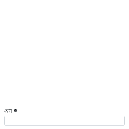
コメントを残す
メールアドレスが公開されることはありません。
※
が付いている
欄は必須項目です
コメント
※
名前
※