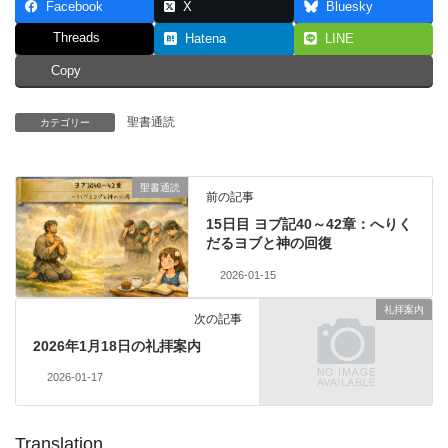
Facebook
X
Bluesky
Threads
Hatena
LINE
Copy
聖書通読
カテゴリー
聖書通読
前の記事
15日目 ヨブ記40～42章：へりく
だるヨブと神の回復
2026-01-15
礼拝案内
次の記事
2026年1月18日の礼拝案内
2026-01-17
Translation