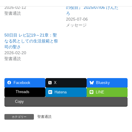
章：幕屋の完成と神の栄光
30:38) 出エジプト15 『祭司
2026-02-12
の役目』 2025/07/06 けんた
聖書通読
ろ
2025-07-06
メッセージ
50日目 レビ記19～21章：聖
なる民としての生活規範と祭
司の聖さ
2026-02-20
聖書通読
Facebook
X
Bluesky
Threads
Hatena
LINE
Copy
聖書通読
カテゴリー