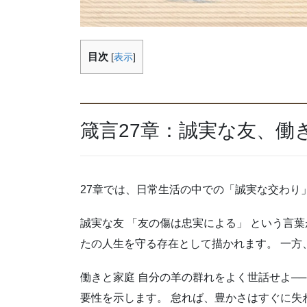
目次
[
表示
]
箴言27章：誠実な友、働
27章では、日常生活の中での「誠実な交わり
誠実な友 「友の傷は忠実による」 という言葉
たの人生を守る存在として描かれます。 一方
働きと家庭 自分の羊の群れをよく世話せよ──
要性を示します。 怠れば、豊かさはすぐに失