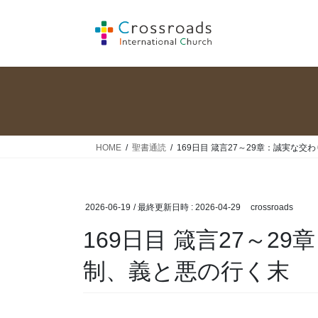
コ
ナ
ン
ビ
テ
ゲ
ン
ー
ツ
シ
へ
ョ
ス
ン
キ
に
ッ
移
HOME
聖書通読
169日目 箴言27～29章：誠実な
プ
動
2026-06-19
/ 最終更新日時 :
2026-04-29
crossroads
169日目 箴言27～2
制、義と悪の行く末