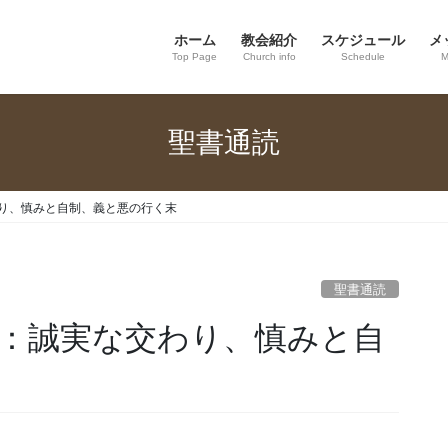
ホーム
教会紹介
スケジュール
メ
Top Page
Church info
Schedule
M
聖書通読
交わり、慎みと自制、義と悪の行く末
聖書通読
9章：誠実な交わり、慎みと自