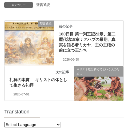
聖書通読
カテゴリー
聖書通読
前の記事
180日目 第一列王記22章、第二
歴代誌18章：アハブの最期、真
実を語る者ミカヤ、主の主権の
前に立つ王たち
2026-06-30
キリスト教は初めてという人のた
次の記事
めに
礼拝の本質──キリストの体とし
て生きる礼拝
2026-07-01
Translation