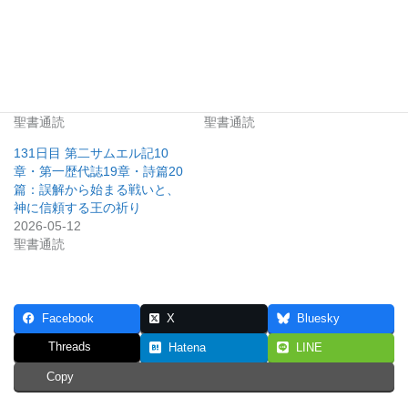
180日目 第一列王記22章、第
177日目 第一列王記15:25–
二歴代誌18章：アハブの最
34、16章、第二歴代誌17章：
期、真実を語る者ミカヤ、主
悪王たちの連鎖と、ヨシャフ
の主権の前に立つ王たち
ァテの信仰による回復
2026-06-30
2026-06-27
聖書通読
聖書通読
131日目 第二サムエル記10
章・第一歴代誌19章・詩篇20
篇：誤解から始まる戦いと、
神に信頼する王の祈り
2026-05-12
聖書通読
Facebook
X
Bluesky
Threads
Hatena
LINE
Copy