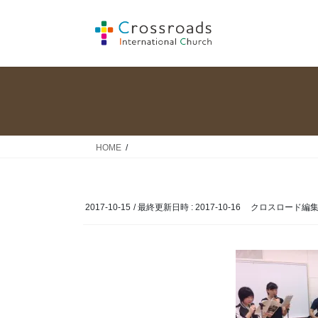
コ
ナ
ン
ビ
テ
ゲ
ン
ー
ツ
シ
へ
ョ
ス
ン
キ
に
ッ
移
HOME
プ
動
2017-10-15
/ 最終更新日時 :
2017-10-16
クロスロード編