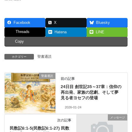
Facebook
X
Bluesky
Threads
Hatena
LINE
Copy
聖書通読
カテゴリー
聖書通読
前の記事
24日目 創世記35～37章：信仰の
再出発、家族の悲劇、そして夢
見る者ヨセフの登場
2026-01-24
メッセージ
次の記事
民数記6:1-5(民数記6:1-27) 民数