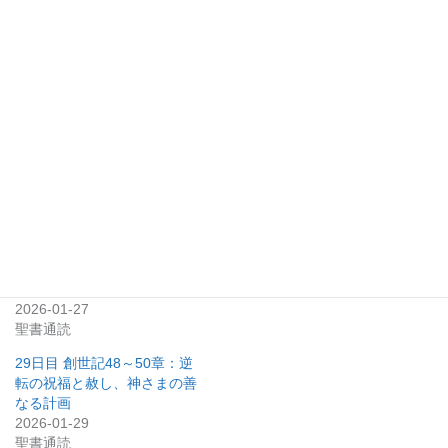
いいね:
関連
27日目 創世記43～45章：兄
創世記38章 汚れの中の光
弟の試練、涙の告白、そして
2019-04-26
赦しの物語
聖書研究
2026-01-27
聖書通読
29日目 創世記48～50章：逆
転の祝福と赦し、神さまの善
なる計画
2026-01-29
聖書通読