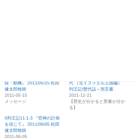
いいね:
関連
II列王記9:1-10 『⑯目的・手
旧約聖書篇5: 預言者たちの時
段・動機』 2011/05/15 松田
代 （北イスラエル王国編）
健太郎牧師
列王記/歴代誌～預言書
2011-05-15
2021-12-21
メッセージ
【歴史が分かると聖書が分か
る】
II列王記11:1-3 『⑰神の計画
を信じて』 2011/06/05 松田
健太郎牧師
2011-06-05